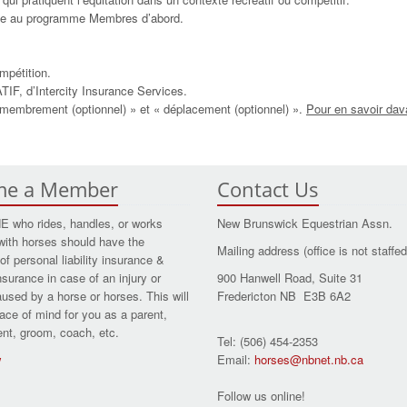
âce au programme Membres
d’abord.
mpétition.
F, d’Intercity
Insurance Services.
démembrement (optionnel) »
et « déplacement (optionnel) ».
Pour en savoir dav
me a Member
Contact Us
who rides, handles, or works
New Brunswick Equestrian Assn.
with horses should have the
Mailing address (office is not staffed
of personal liability insurance &
nsurance in case of an injury or
900 Hanwell Road, Suite 31
aused by a horse or horses. This will
Fredericton NB E3B 6A2
ace of mind for you as a parent,
dent, groom, coach, etc.
Tel: (506) 454-2353
w
Email:
horses@nbnet.nb.ca
Follow us online!