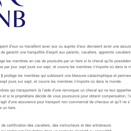
’eux ou travaillent avec eux ou auprès d’eux devraient avoir une assuranc
e garantir une tranquillité d’esprit aux parents, cavaliers, apprentis cavaliers,
ge les membres en cas de poursuite par un tiers si le cheval qu’ils possède
res par jour, sept jours sur sept, et couvre les membres n’importe où dans le 
 protège les membres qui subissent une blessure catastrophique et permanente
, sept jours sur sept, et couvre les membres n’importe où dans le monde.
res qui transportent (à l’aide d’une remorque) un cheval qui ne leur appartie
ce et si le propriétaire décide de vous poursuivre pour obtenir compensation,
s’agit d’une assurance pour transport non commercial de chevaux et qu’il ne s’
 un tiers.
de certification des
cavaliers, des instructeurs et des entraineurs.
 qui pratiquent
l’équitation dans un contexte récréatif ou compétitif.