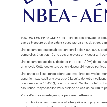
TOUTES LES PERSONNES qui montent des chevaux, s’occupent d
cas de blessure ou d’accident causé par un cheval, et ce, afin d
Une assurance-responsabilité personnelle de 5 000 000 $ protè
corporelles à un tiers. Cette couverture est en vigueur 24 heu
Une assurance accident, décès et mutilation (ADM) de 40 000 $
un cheval. Cette couverture est en vigueur 24 heures par jour
Une partie de l’assurance offerte aux membres couvre les memb
appartient pas subit une blessure à la suite de votre négligen
concurrence de 10 000 $, pour un cheval. Veuillez noter qu’il 
assurance- responsabilité vous protège en cas de poursuite par
Voici d’autres avantages que procure l’adhésion:
Accès à des formations offertes grâce aux programmes 
Programme incitatif NB Ride & Drive pour les membres