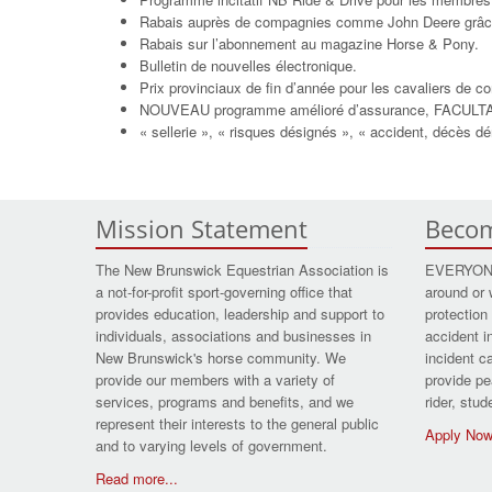
Rabais auprès de compagnies comme John Deere gr
Rabais sur l’abonnement au magazine Horse & Pony.
Bulletin de nouvelles électronique.
Prix provinciaux de fin d’année pour les cavaliers de co
NOUVEAU programme amélioré d’assurance, FACULTATI
« sellerie », « risques désignés », « accident, décès 
Mission Statement
Beco
The New Brunswick Equestrian Association is
EVERYONE 
a not-for-profit sport-governing office that
around or 
provides education, leadership and support to
protection 
individuals, associations and businesses in
accident i
New Brunswick's horse community. We
incident c
provide our members with a variety of
provide pe
services, programs and benefits, and we
rider, stu
represent their interests to the general public
Apply No
and to varying levels of government.
Read more...