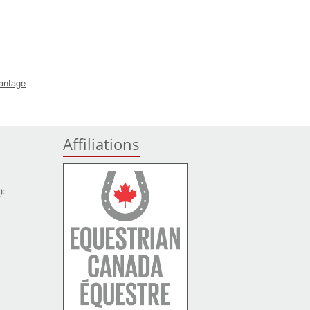
antage
Affiliations
):